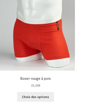
Boxer rouge à pois
35,00
€
Ce
Choix des options
produit
a