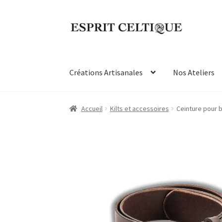
Aller
Aller
à
au
la
contenu
navigation
Créations Artisanales
Nos Ateliers
Accueil
Kilts et accessoires
Ceinture pour b