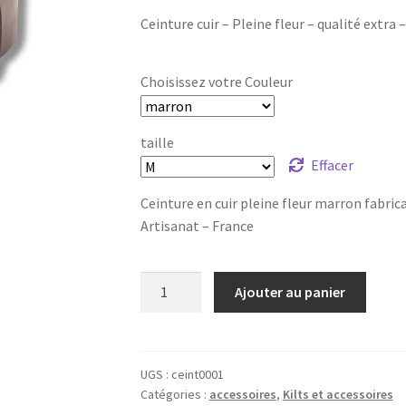
Ceinture cuir – Pleine fleur – qualité extra –
Choisissez votre Couleur
taille
Effacer
Ceinture en cuir pleine fleur marron fabric
Artisanat – France
quantité
Ajouter au panier
de
Ceinture
pour
boucle
UGS :
ceint0001
Catégories :
accessoires
,
Kilts et accessoires
celtique