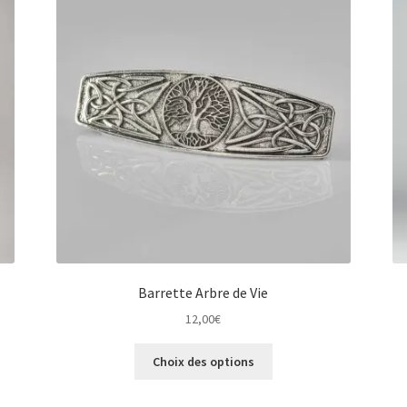
Barrette Arbre de Vie
12,00
€
Ce
Choix des options
produit
a