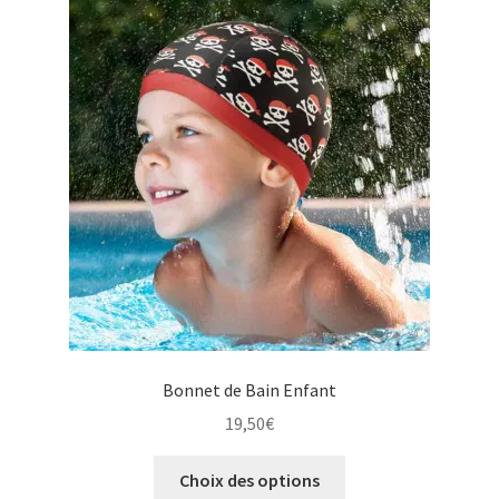
Les
options
peuvent
être
choisies
sur
la
page
du
produit
Bonnet de Bain Enfant
19,50
€
Ce
Choix des options
produit