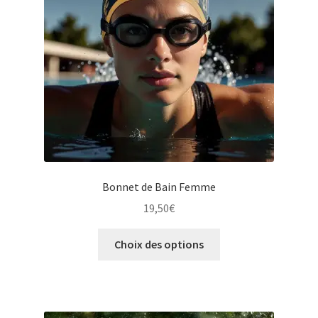
Bonnet de Bain Femme
19,50
€
Ce
Choix des options
produit
a
plusieurs
variations.