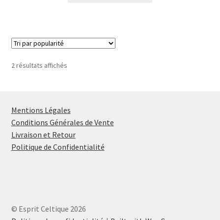
a
plusieurs
variations.
Les
options
Trié
2 résultats affichés
peuvent
par
être
popularité
choisies
sur
Mentions Légales
la
Conditions Générales de Vente
page
Livraison et Retour
du
Politique de Confidentialité
produit
© Esprit Celtique 2026